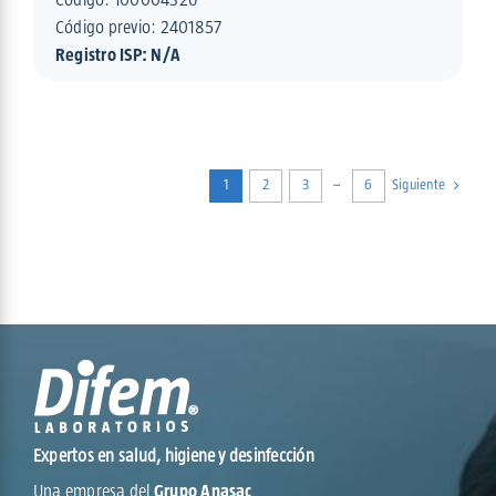
Código:
100004326
Código previo: 2401857
Registro ISP: N/A
1
2
3
···
6
Siguiente
Expertos en salud, higiene y desinfección
Una empresa del
Grupo Anasac