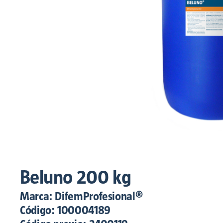
Beluno 200 kg
Marca: DifemProfesional®
Código:
100004189