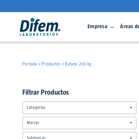
Saltar
al
contenido
Empresa
Áreas d
Portada
»
Productos
»
Beluno 200 kg
Filtrar Productos
Categorías
+
Alcoholes
(20)
Marcas
+
Cuidado de la Salud
(31)
DFM Pharma
(46)
Cuidado Personal
(26)
Submarcas
+