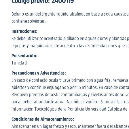
Código previo: 2400119
Beluno es un detergente líquido alcalino, en base a soda cáustic
contiene solventes.
Instrucciones:
Se debe utilizar concentrado o diluído en aguas duras y blandas 
equipos y maquinarias, de acuerdo a las recomendaciones que se i
Presentación:
1 unidad
Precauciones y Advertencias:
En caso de contacto ocular: Lave primero con agua fría, remueva 
abiertos y continúe enjuagando por 15 minutos. En caso de conta
Remueva prendas de vestir contaminadas y lávelas antes de volver
boca, beber abundante agua. No inducir vómito. Si presenta irrit
Información Toxicológica de la Pontificia Universidad Católica de 
Condiciones de Almacenamiento:
Almacenar en un lugar fresco y seco. Mantener fuera del alcance 