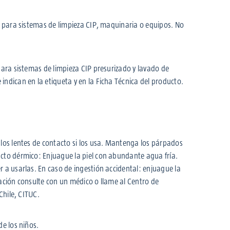
a para sistemas de limpieza CIP, maquinaria o equipos. No
para sistemas de limpieza CIP presurizado y lavado de
ndican en la etiqueta y en la Ficha Técnica del producto.
los lentes de contacto si los usa. Mantenga los párpados
cto dérmico: Enjuague la piel con abundante agua fría.
 a usarlas. En caso de ingestión accidental: enjuague la
ación consulte con un médico o llame al Centro de
Chile, CITUC.
de los niños.