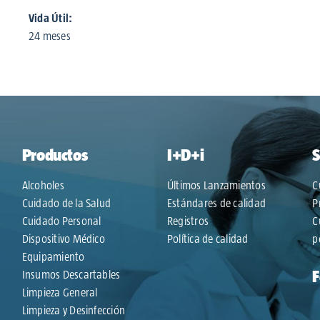
Vida Útil:
24 meses
Productos
I+D+i
S
Alcoholes
Últimos Lanzamientos
C
Cuidado de la Salud
Estándares de calidad
P
Cuidado Personal
Registros
C
Dispositivo Médico
Política de calidad
p
Equipamiento
Insumos Descartables
Limpieza General
Limpieza y Desinfección