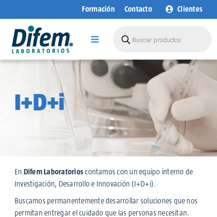
Saltar
Formación
Contacto
Clientes
al
contenido
Búsqueda
de
Toggle
productos
Navigation
Empresa
Áreas de Negocio
I+D+i
Productos
I+D+i
Sostenibilidad
Blog
En
Difem Laboratorios
contamos con un equipo interno de
Investigación, Desarrollo e Innovación (I+D+i).
Buscamos permanentemente desarrollar soluciones que nos
permitan entregar el cuidado que las personas necesitan.