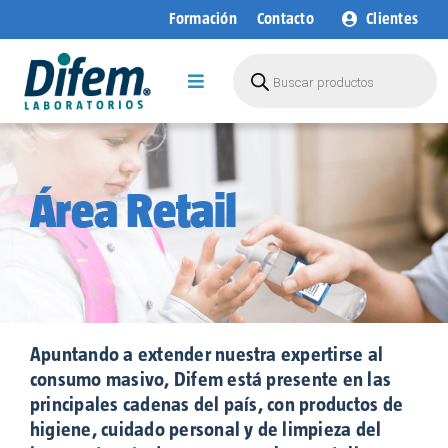
Saltar
Formación
Contacto
Clientes
al
contenido
Búsqueda
de
Toggle
productos
Navigation
Empresa
Áreas de Negocio
Área Retail
Productos
I+D+i
Sostenibilidad
Blog
Apuntando a extender nuestra expertirse al
consumo masivo, Difem está presente en las
principales cadenas del país, con productos de
higiene, cuidado personal y de limpieza del