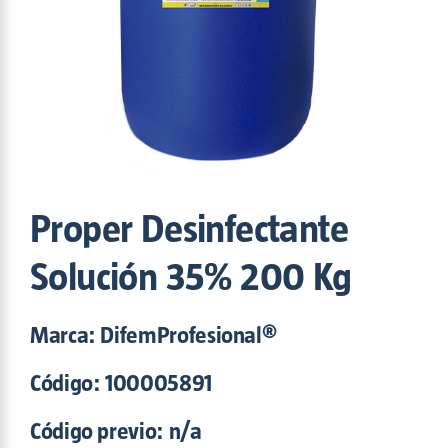
Maxam
(5)
Nitroaction
(2)
OPA-DI
(1)
Potenza
(6)
Povisept
(6)
Proper
(2)
Safe Sun
(2)
Shinpo
(1)
Sinergizyme
(3)
Proper Desinfectante
Trento
(2)
Triofast
(2)
Solución 35% 200 Kg
Tutti
(1)
Marca: DifemProfesional®
Código:
100005891
Código previo: n/a