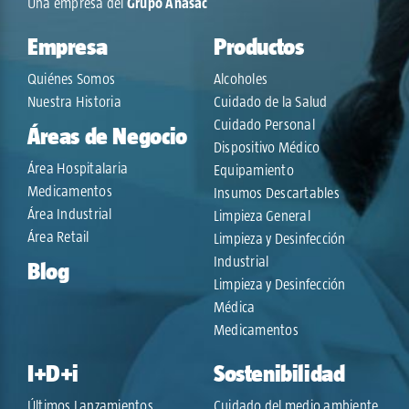
Una empresa del
Grupo Anasac
Empresa
Productos
Quiénes Somos
Alcoholes
Nuestra Historia
Cuidado de la Salud
Cuidado Personal
Áreas de Negocio
Dispositivo Médico
Área Hospitalaria
Equipamiento
Medicamentos
Insumos Descartables
Área Industrial
Limpieza General
Área Retail
Limpieza y Desinfección
Industrial
Blog
Limpieza y Desinfección
Médica
Medicamentos
I+D+i
Sostenibilidad
Últimos Lanzamientos
Cuidado del medio ambiente