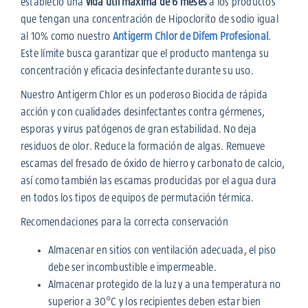
estableció una
vida útil máxima de 6 meses
a los productos
que tengan una concentración de Hipoclorito de sodio igual
al 10% como nuestro
Antigerm Chlor de Difem Profesional
.
Este límite busca garantizar que el producto mantenga su
concentración y eficacia desinfectante durante su uso.
Nuestro Antigerm Chlor es un poderoso Biocida de rápida
acción y con cualidades desinfectantes contra gérmenes,
esporas y virus patógenos de gran estabilidad. No deja
residuos de olor. Reduce la formación de algas. Remueve
escamas del fresado de óxido de hierro y carbonato de calcio,
así como también las escamas producidas por el agua dura
en todos los tipos de equipos de permutación térmica.
Recomendaciones para la correcta conservación
Almacenar en sitios con ventilación adecuada, el piso
debe ser incombustible e impermeable.
Almacenar protegido de la luz y a una temperatura no
superior a 30°C y los recipientes deben estar bien