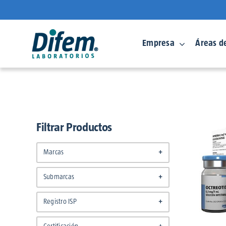
Saltar
al
contenido
Empresa
Áreas d
Filtrar Productos
Marcas
+
DFM Pharma
(1)
Submarcas
+
No aplica
Registro ISP
+
Farmacéutico
(1)