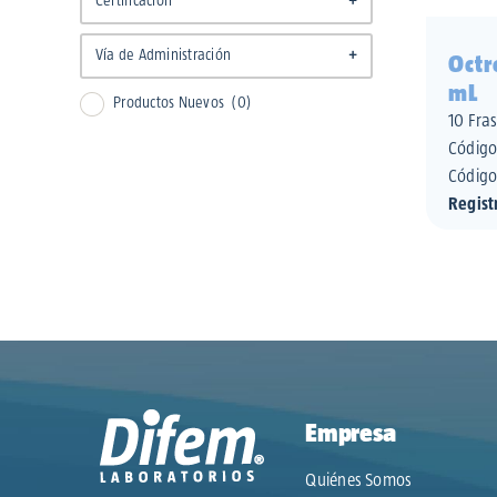
Certificación
+
No aplica
Vía de Administración
+
Octr
mL
Inyectable
(1)
Productos Nuevos
(0)
10 Fra
Códig
Código
Regist
Empresa
Quiénes Somos