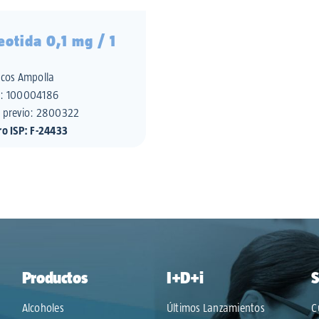
eotida 0,1 mg / 1
scos Ampolla
o:
100004186
 previo: 2800322
ro ISP: F-24433
Productos
I+D+i
S
Alcoholes
Últimos Lanzamientos
C