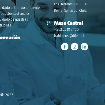
Los Herreros 8708, La
uidado del medio ambiente
Reina, Santiago, Chile.
roductos sostenibles
uidado de nuestras
Mesa Central
ersonas
+562 2210 7400
hablemos@difem.cl
Formación
hile 2022.