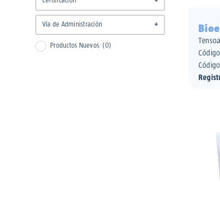
Certificación
+
No aplica
Vía de Administración
+
Bioe
Tensoa
Productos Nuevos
(0)
No aplica
Códig
Código
Regist