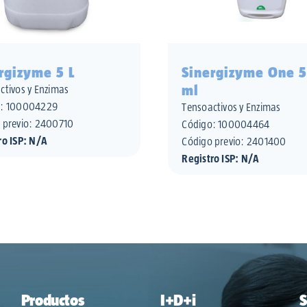
rgizyme 5 L
Sinergizyme One 
ml
ctivos y Enzimas
o:
100004229
Tensoactivos y Enzimas
 previo: 2400710
Código:
100004464
ro ISP: N/A
Código previo: 2401400
Registro ISP: N/A
Productos
I+D+i
S