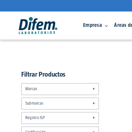
Saltar
al
contenido
Empresa
Áreas d
Filtrar Productos
Marcas
+
DifemProfesional
(5)
Submarcas
+
Bioenzim
(2)
Registro ISP
+
Sinergizyme
(3)
Sin Registro
(5)