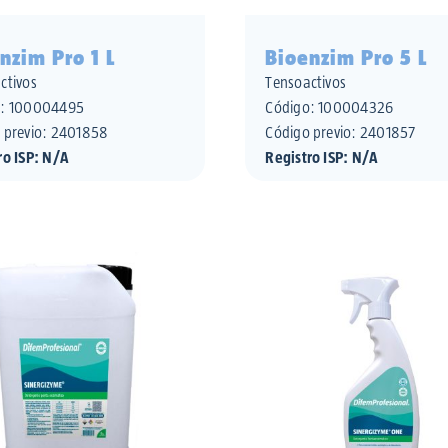
nzim Pro 1 L
Bioenzim Pro 5 L
ctivos
Tensoactivos
o:
100004495
Código:
100004326
 previo: 2401858
Código previo: 2401857
ro ISP: N/A
Registro ISP: N/A