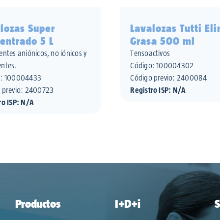
lozas Super
Lavalozas Tutti El
entrado 5 L
Grasa 500 ml
entes aniónicos, no iónicos y
Tensoactivos
ntes.
Código:
100004302
o:
100004433
Código previo: 2400084
 previo: 2400723
Registro ISP: N/A
ro ISP: N/A
Productos
I+D+i
S