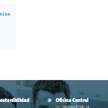
imina
ostenibilidad
Oficina Central
Los Herreros 8708, La