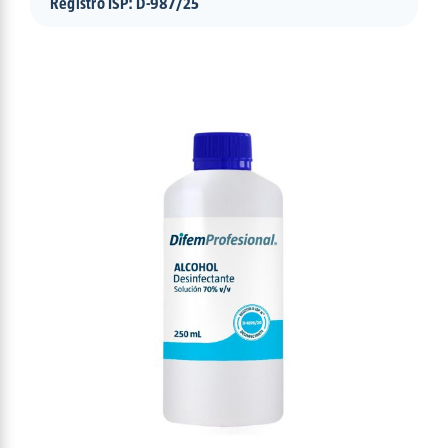
Registro ISP: D-987/25