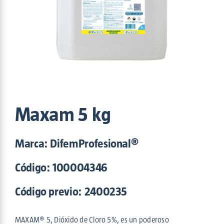
Maxam
(5)
Nitroaction
(2)
OPA-DI
(1)
Potenza
(6)
Povisept
(6)
Proper
(2)
Safe Sun
(2)
Shinpo
(1)
Sinergizyme
(3)
Maxam 5 kg
Trento
(2)
Triofast
(2)
Marca: DifemProfesional®
Tutti
(1)
Código:
100004346
Código previo: 2400235
MAXAM® 5, Dióxido de Cloro 5%, es un poderoso