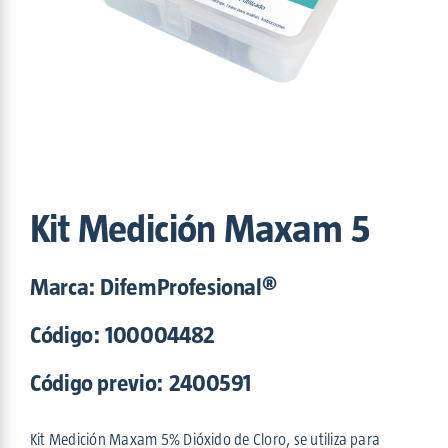
Maxam
(5)
Nitroaction
(2)
OPA-DI
(1)
Potenza
(6)
Povisept
(6)
Proper
(2)
Safe Sun
(2)
Shinpo
(1)
Sinergizyme
(3)
Kit Medición Maxam 5
Trento
(2)
Triofast
(2)
Marca: DifemProfesional®
Tutti
(1)
Código:
100004482
Código previo: 2400591
Kit Medición Maxam 5% Dióxido de Cloro, se utiliza para