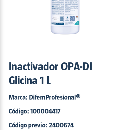
Maxam
(5)
Nitroaction
(2)
OPA-DI
(1)
Potenza
(6)
Povisept
(6)
Proper
(2)
Safe Sun
(2)
Shinpo
(1)
Sinergizyme
(3)
Inactivador OPA-DI
Trento
(2)
Triofast
(2)
Glicina 1 L
Tutti
(1)
Marca: DifemProfesional®
Código:
100004417
Código previo: 2400674