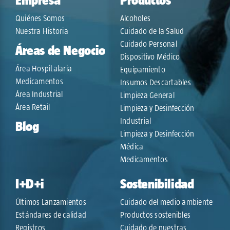
Empresa
Productos
Quiénes Somos
Alcoholes
Nuestra Historia
Cuidado de la Salud
Cuidado Personal
Áreas de Negocio
Dispositivo Médico
Área Hospitalaria
Equipamiento
Medicamentos
Insumos Descartables
Área Industrial
Limpieza General
Área Retail
Limpieza y Desinfección
Industrial
Blog
Limpieza y Desinfección
Médica
Medicamentos
I+D+i
Sostenibilidad
Últimos Lanzamientos
Cuidado del medio ambiente
Estándares de calidad
Productos sostenibles
Registros
Cuidado de nuestras