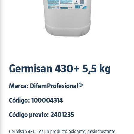
Maxam
(5)
Nitroaction
(2)
OPA-DI
(1)
Potenza
(6)
Povisept
(6)
Proper
(2)
Safe Sun
(2)
Shinpo
(1)
Sinergizyme
(3)
Germisan 430+ 5,5 kg
Trento
(2)
Triofast
(2)
Marca: DifemProfesional®
Tutti
(1)
Código:
100004314
Código previo: 2401235
Germisan 430+ es un producto oxidante, desincrustante,