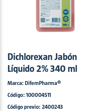
Maxam
(5)
Nitroaction
(2)
OPA-DI
(1)
Potenza
(6)
Povisept
(6)
Proper
(2)
Safe Sun
(2)
Shinpo
(1)
Sinergizyme
(3)
Dichlorexan Jabón
Trento
(2)
Triofast
(2)
Líquido 2% 340 ml
Tutti
(1)
Marca: DifemPharma®
Código:
100004511
Código previo: 2400243