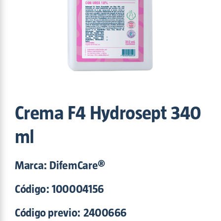
Maxam
(5)
Nitroaction
(2)
OPA-DI
(1)
Potenza
(6)
Povisept
(6)
Proper
(2)
Safe Sun
(2)
Shinpo
(1)
Sinergizyme
(3)
Crema F4 Hydrosept 340
Trento
(2)
Triofast
(2)
ml
Tutti
(1)
Marca: DifemCare®
Código:
100004156
Código previo: 2400666