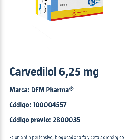
Maxam
(5)
Nitroaction
(2)
OPA-DI
(1)
Potenza
(6)
Povisept
(6)
Proper
(2)
Safe Sun
(2)
Shinpo
(1)
Sinergizyme
(3)
Carvedilol 6,25 mg
Trento
(2)
Triofast
(2)
Marca: DFM Pharma®
Tutti
(1)
Código:
100004557
Código previo: 2800035
Es un antihipertensivo, bloqueador alfa y beta adrenérgico