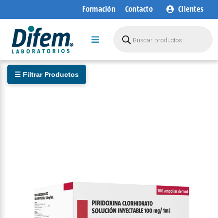
Saltar
Formación
Contacto
Clientes
al
contenido
Búsqueda
de
Toggle
productos
Navigation
Empresa
☰ Filtrar Productos
Áreas de Negocio
Productos
I+D+i
Sostenibilidad
Blog