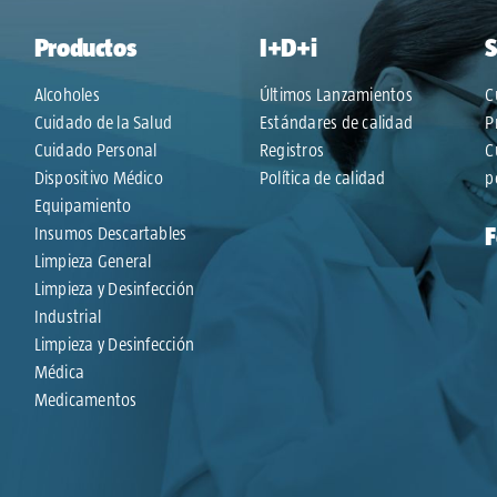
Productos
I+D+i
S
Alcoholes
Últimos Lanzamientos
C
Cuidado de la Salud
Estándares de calidad
P
Cuidado Personal
Registros
C
Dispositivo Médico
Política de calidad
p
Equipamiento
Insumos Descartables
Limpieza General
Limpieza y Desinfección
Industrial
Limpieza y Desinfección
Médica
Medicamentos