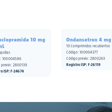
oclopramida 10 mg
Ondansetron 4 mg
mL
10 Comprimidos recubiertos
Código:
100004377
pollas
Código previo: 2800263
o:
100004586
Registro ISP: F-26119
 previo: 2800139
ro ISP: F-24674