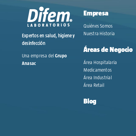
Maxam
(0)
Nitroaction
(0)
Empresa
OPA-DI
(0)
Quiénes Somos
Potenza
(0)
Nuestra Historia
Povisept
(0)
Expertos en salud, higiene y
Proper
(0)
desinfección
Áreas de Negocio
Safe Sun
(0)
Una empresa del
Grupo
Shinpo
(0)
Área Hospitalaria
Anasac
Sinergizyme
(0)
Medicamentos
Trento
(0)
Área Industrial
Triofast
(0)
Área Retail
Tutti
(0)
Blog