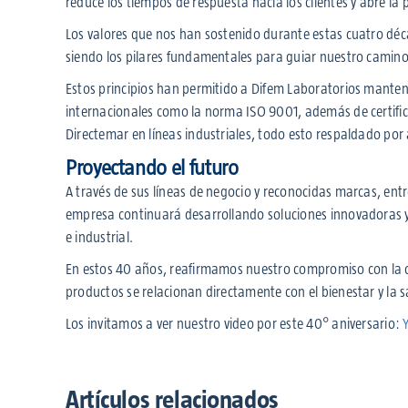
reduce los tiempos de respuesta hacia los clientes y abre la po
Los valores que nos han sostenido durante estas cuatro d
siendo los pilares fundamentales para guiar nuestro camino
Estos principios han permitido a Difem Laboratorios mantene
internacionales como la norma ISO 9001, además de certific
Directemar en líneas industriales, todo esto respaldado por 
Proyectando el futuro
A través de sus líneas de negocio y reconocidas marcas, en
empresa continuará desarrollando soluciones innovadoras y e
e industrial.
En estos 40 años, reafirmamos nuestro compromiso con la ca
productos se relacionan directamente con el bienestar y la s
Los invitamos a ver nuestro video por este 40° aniversario:
Artículos relacionados