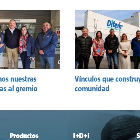
os nuestras
Vínculos que constru
as al gremio
comunidad
Productos
I+D+i
S