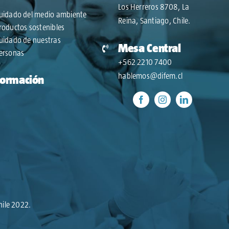
Los Herreros 8708, La
uidado del medio ambiente
Reina, Santiago, Chile.
roductos sostenibles
uidado de nuestras
Mesa Central
ersonas
+562 2210 7400
hablemos@difem.cl
Formación
hile 2022.