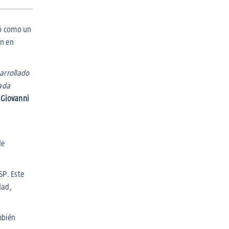
dó como un
ón en
sarrollado
Cada
 Giovanni
de
SP. Este
dad,
mbién