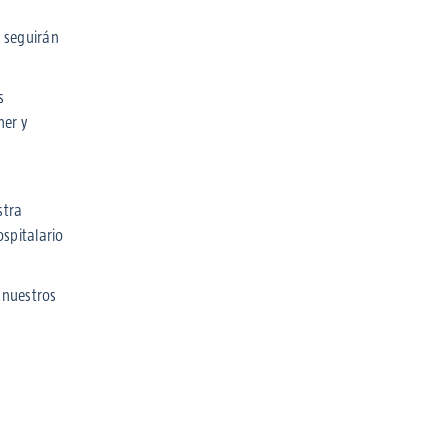
seguirán
s
her y
stra
ospitalario
 nuestros