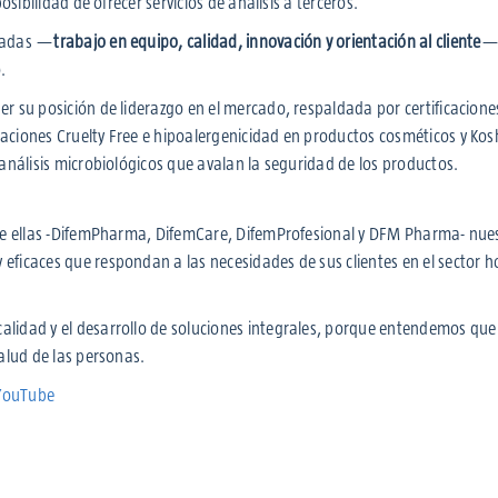
sibilidad de ofrecer servicios de análisis a terceros.
écadas —
trabajo en equipo, calidad, innovación y orientación al cliente
— 
.
r su posición de liderazgo en el mercado, respaldada por certificacione
aciones Cruelty Free e hipoalergenicidad en productos cosméticos y Kos
análisis microbiológicos que avalan la seguridad de los productos.
tre ellas -DifemPharma, DifemCare, DifemProfesional y DFM Pharma- nue
ficaces que respondan a las necesidades de sus clientes en el sector h
lidad y el desarrollo de soluciones integrales, porque entendemos que
alud de las personas.
YouTube