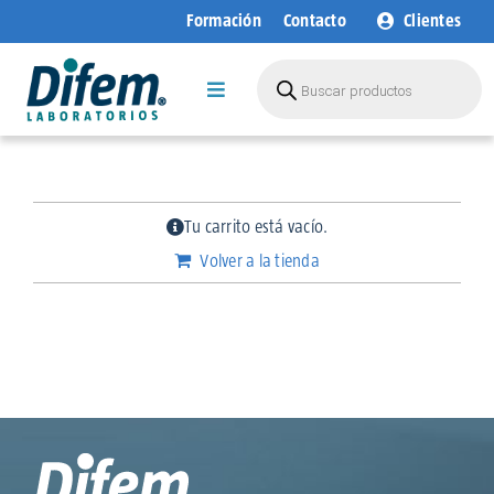
Saltar
Formación
Contacto
Clientes
al
contenido
Búsqueda
de
Toggle
productos
Navigation
Empresa
Áreas de Negocio
Tu carrito está vacío.
Productos
Volver a la tienda
I+D+i
Sostenibilidad
Blog