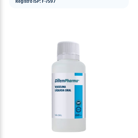
Registro ISP: F-7597